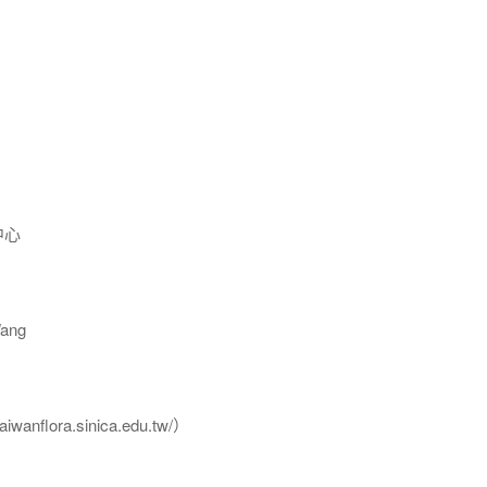
中心
ang
flora.sinica.edu.tw/）