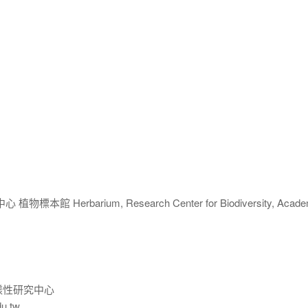
 Herbarium, Research Center for Biodiversity, Acade
樣性研究中心
du.tw