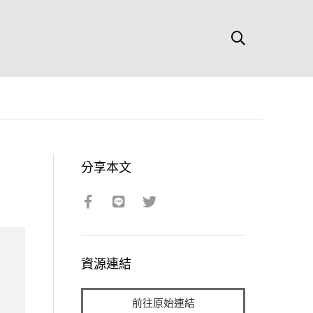
分享本文
資源連結
前往原始連結