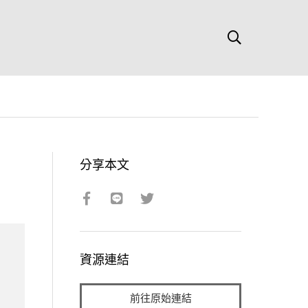
分享本文
資源連結
前往原始連結