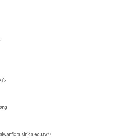
E
中心
ang
flora.sinica.edu.tw/）