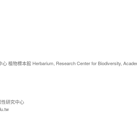
 Herbarium, Research Center for Biodiversity, Acade
樣性研究中心
du.tw