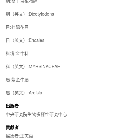
綱:雙子葉植物綱
綱（英文）:Dicotyledons
目:杜鵑花目
目（英文）:Ericales
科:紫金牛科
科（英文）:MYRSINACEAE
屬:紫金牛屬
屬（英文）:Ardisia
出版者
中央研究院生物多樣性研究中心
貢獻者
採集者:王志嘉