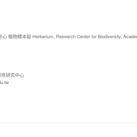
 Herbarium, Research Center for Biodiversity, Acade
樣性研究中心
du.tw