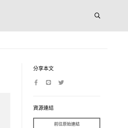
分享本文
資源連結
前往原始連結