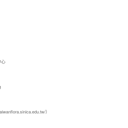
中心
g
flora.sinica.edu.tw/）