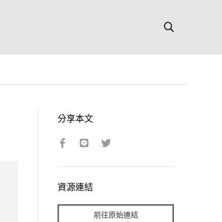
分享本文
資源連結
前往原始連結