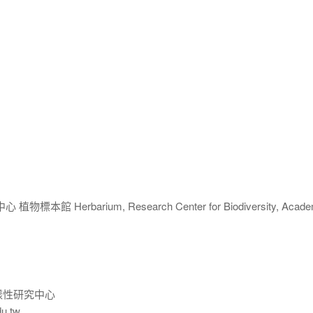
 Herbarium, Research Center for Biodiversity, Acade
樣性研究中心
du.tw