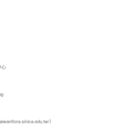
E
中心
ng
flora.sinica.edu.tw/）