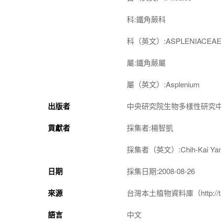
科:鐵角蕨科
科（英文）:ASPLENIACEA
屬:鐵角蕨屬
屬（英文）:Asplenium
出版者
中央研究院生物多樣性研究
貢獻者
採集者:楊智凱
採集者（英文）:Chih-Kai Ya
日期
採集日期:2008-08-26
來源
台灣本土植物資料庫（http://taiwan
語言
中文