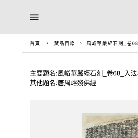
首頁
藏品目錄
風峪華嚴經石刻_卷6
主要題名:風峪華嚴經石刻_卷68_入
其他題名:唐風峪殘佛經