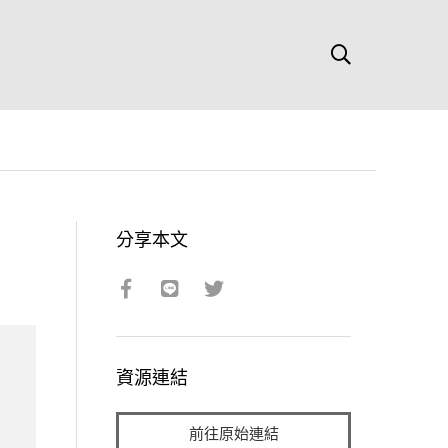
分享本文
資源連結
前往原始連結