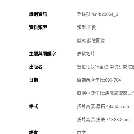
識別資訊
登錄號:fsnrb23054_3
資料類型
類型:佛教
型式:靜態圖像
主題與關鍵字
佛教拓片
出版者
數位化執行單位:中央研究院
日期
原刻西曆年代:699-704
原刻中曆年代:唐武周聖曆二
格式
拓片高廣:原拓 49x60.5 cm
拓片高廣:拓裱 71X88.2 cm
語言
中文