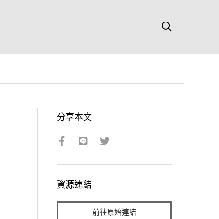
分享本文
資源連結
前往原始連結