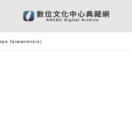
eps taiwanensis
)