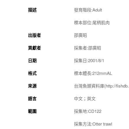
描述
發育階段:Adult
標本部位:尾柄肌肉
出版者
邵廣昭
貢獻者
採集者:邵廣昭
日期
採集日:2001/8/1
格式
標本體長:212mmAL
來源
台灣魚類資料庫(http://fishdb.si
語言
中文；英文
範圍
採集地:CD122
採集方法:Otter trawl