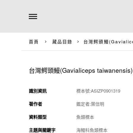
首頁
藏品目錄
台灣鰐頭鰻(
Gavialic
台灣鰐頭鰻(
Gavialiceps taiwanensis
)
識別資訊
標本號:ASIZP0901319
著作者
鑑定者:葉信明
資料類型
魚類標本
主題與關鍵字
海鰻科魚類標本