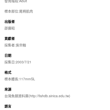
發育階段:Adult
標本部位:尾柄肌肉
出版者
邵廣昭
貢獻者
採集者:吳宗翰
日期
採集日:2003/7/21
格式
標本體長:117mmSL
來源
台灣魚類資料庫(http://fishdb.sinica.edu.tw)
語言