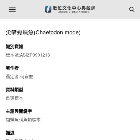
尖嘴蝴蝶魚(
Chaetodon mode
)
識別資訊
標本號:ASIZP0901213
著作者
鑑定者:何宣慶
資料類型
魚類標本
主題與關鍵字
蝴蝶魚科魚類標本
描述