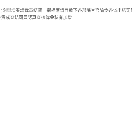
御史謝榮埭奏請裁革結費一摺相應請旨敕下各部院堂官諭令各省出結司
並責成查結司員認真查核俾免私有加增