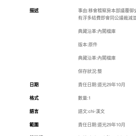
描述
事由:移會稽察房本部議覆
有浮多結費即會同公議裁減
典藏沿革:內閣檔庫
版本:原件
典藏沿革:內閣檔庫
保存狀況:整
日期
責任日期:道光29年10月
格式
數量:1
語言
語文:chi-漢文
範圍
責任日期:道光29年10月