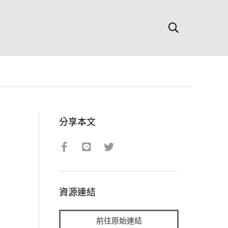
分享本文
資源連結
前往原始連結