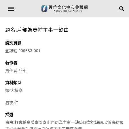
題名:戶部為奏補主事一缺由
識別資訊
登錄號:209683-001
著作者
責任者:戶部
資料類型
類型:檔案
層次:件
描述
事由:移會稽察房本部奏山西司漢主事一缺係應留選缺請以辦事勤奮
之進士分部期滿奏留之候補主事丁守存奏補