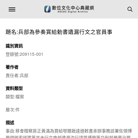
題名:兵部為參奏賞給勅書遺漏行文之官員事
識別資訊
登錄號:209115-001
著作者
責任者:兵部
資料類型
類型:檔案
層次:件
描述
事由:移會稽察房正黃滿為賞給鄂爾啟達遜敕書承辦事務該署佐領博
興領催索諾瑪等並未行文吏部遺漏咨行請將博興等交刑部嚴審治罪