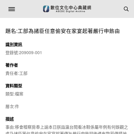
題名:工部為諸臣任意偷安在家宴起著嚴行申飭由
識別資訊
登錄號:209009-001
著作者
責任者:工部
資料類型
類型:檔案
層次:件
描述
事由:移會稽察房奉上諭本日朕詣瀛台閱看冰鞋係屬年例有何娛觀之
處乃諸臣等任意偷安在家宴起著傳旨嚴行申飭嗣後遇有臨蒞傳膳地