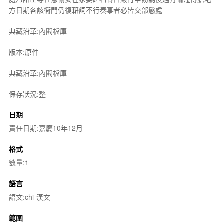
方日期各該衙門仍復藉詞不行奏事者必皆交部懲處
典藏沿革:內閣檔庫
版本:原件
典藏沿革:內閣檔庫
保存狀況:整
日期
責任日期:嘉慶10年12月
格式
數量:1
語言
語文:chi-漢文
範圍