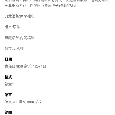
三萬餘兩著即于巴寧阿廉俸及伊子錢糧內扣交
典藏沿革:內閣檔庫
版本:原件
典藏沿革:內閣檔庫
保存狀況:整
日期
責任日期:嘉慶5年12月4日
格式
數量:1
語言
語文:chi-漢文 mnc-清文
範圍