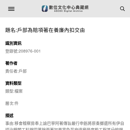
題名:戶部為賠項著在養廉內扣交由
識別資訊
登錄號:208976-001
著作者
責任者:戶部
資料類型
類型:檔案
層次:件
描述
事由:移會稽察房奉上諭巴寧阿著傳旨嚴行申飭將原奏擲還所有伊自
認治鏡閣工料銀四萬餘兩著加恩寬免至安遠廟晉度殿工程其分賠銀