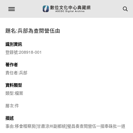
題名:兵部為查閱營伍由
識別資訊
登錄號:208918-001
著作者
責任者:兵部
資料類型
類型:檔案
層次:件
描述
事由:移會稽察房[甘肅涼州副都統]璧昌奏查閱營伍一摺奉硃批一道