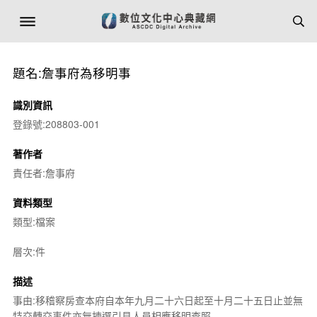
題名:詹事府為移明事
識別資訊
登錄號:208803-001
著作者
責任者:詹事府
資料類型
類型:檔案
層次:件
描述
事由:移稽察房查本府自本年九月二十六日起至十月二十五日止並無
特交轉交事件亦無揀選引見人員相應移明查照