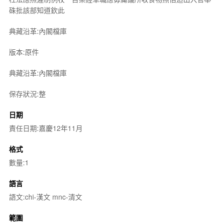
硃批該部知道欽此
典藏沿革:內閣檔庫
版本:原件
典藏沿革:內閣檔庫
保存狀況:整
日期
責任日期:嘉慶12年11月
格式
數量:1
語言
語文:chi-漢文 mnc-清文
範圍