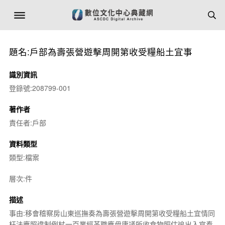
題名:戶部為壽張營遊擊周開第收受糧船土宜事
識別資訊
登錄號:208799-001
著作者
責任者:戶部
資料類型
類型:檔案
層次:件
描述
事由:移會稽察房山東巡撫奏為壽張營遊擊周開第收受糧船土宜情同
枉法應照違制例杖一百業經革職應毋庸議所收食物照估追出入官奉