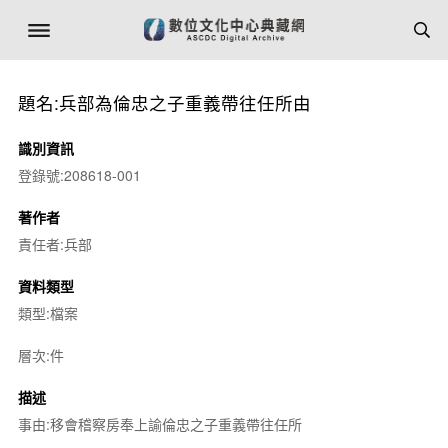
題名:兵部為倫忠之子重義帶往任所由
識別資訊
登錄號:208618-001
著作者
責任者:兵部
資料類型
類型:檔案
層次:件
描述
事由:移會稽察房奉上諭倫忠之子重義帶往任所