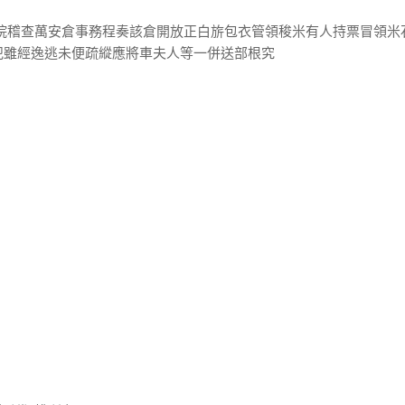
察院稽查萬安倉事務程奏該倉開放正白旂包衣管領稄米有人持票冒領米
犯雖經逸逃未便疏縱應將車夫人等一併送部根究