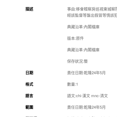
描述
事由:移會稽察房巡視東城
經該監督等盤出假冒等情該
典藏沿革:內閣檔庫
版本:原件
典藏沿革:內閣檔庫
保存狀況:整
日期
責任日期:乾隆24年5月
格式
數量:1
語言
語文:chi-漢文 mnc-清文
範圍
責任日期:乾隆24年5月