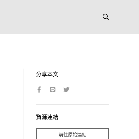
分享本文
資源連結
前往原始連結