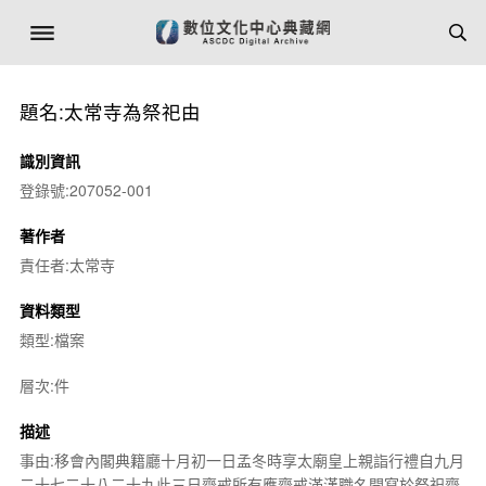
題名:太常寺為祭祀由
識別資訊
登錄號:207052-001
著作者
責任者:太常寺
資料類型
類型:檔案
層次:件
描述
事由:移會內閣典籍廳十月初一日孟冬時享太廟皇上親詣行禮自九月
二十七二十八二十九此三日齋戒所有應齋戒滿漢職名開寫於祭祀齋