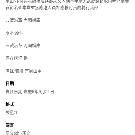
事由:移付典籍廳為准兵部來文內稱本年順天武鄉試移取同考外簾等
官銜名查本堂並無應送人員相應移付貴廳轉行兵部
典藏沿革:內閣檔庫
版本:原件
典藏沿革:內閣檔庫
保存狀況:整
備註:裝潢:有摘由單
日期
責任日期:嘉慶5年9月21日
格式
數量:1
語言
語文:chi-漢文