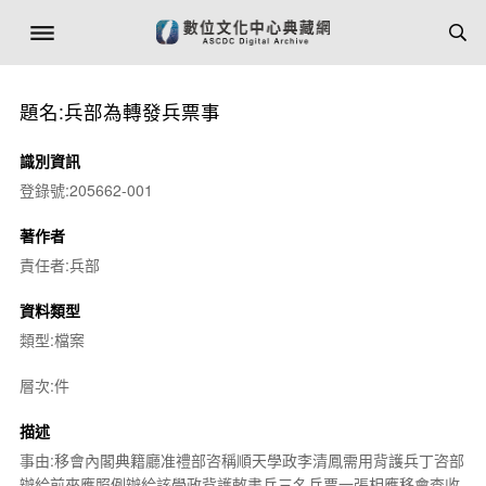
題名:兵部為轉發兵票事
識別資訊
登錄號:205662-001
著作者
責任者:兵部
資料類型
類型:檔案
層次:件
描述
事由:移會內閣典籍廳准禮部咨稱順天學政李清鳳需用背護兵丁咨部
辦給前來應照例辦給該學政背護敕書兵三名兵票一張相應移會查收