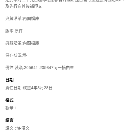
及先行白片後補印文
典藏沿革:內閣檔庫
版本:原件
典藏沿革:內閣檔庫
保存狀況:整
備註:裝潢:205641-205647同一摘由單
日期
責任日期:咸豐4年3月28日
格式
數量:1
語言
語文:chi-漢文