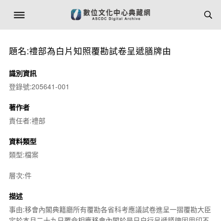
題名:禮部為白片知照覆勘試卷呈遞膳牌由
識別資訊
登錄號:205641-001
著作者
責任者:禮部
資料類型
類型:檔案
層次:件
描述
事由:移會內閣典籍廳所有覆勘各省科考應議試卷進呈一摺覆勘大臣
定於本月二十九日覆命相應移會內閣於是日自行呈遞膳牌因用印不