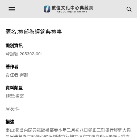
題名:禮部為經筵典禮事
識別資訊
登錄號:205302-001
著作者
責任者:禮部
資料類型
類型:檔案
層次:件
描述
事由:移會內閣典籍廳禮部奏本年二月初八日卯正三刻舉行經筵大典
是日告祭奉先殿傳心殿照例遣官行禮其遣官之處交與內務府太常寺