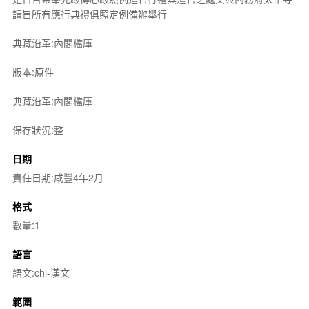
請旨所有應行典禮俱照定例備辦舉行
典藏沿革:內閣檔庫
版本:原件
典藏沿革:內閣檔庫
保存狀況:整
日期
責任日期:咸豐4年2月
格式
數量:1
語言
語文:chi-漢文
範圍