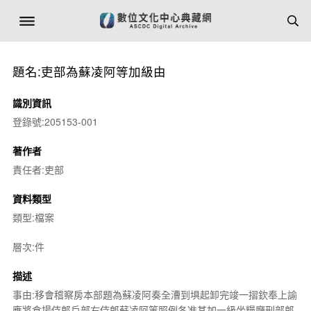
題名:吏部為蘇凌阿等加級由
識別資訊
登錄號:205153-001
著作者
責任者:吏部
資料類型
類型:檔案
層次:件
描述
事由:移會稽察房本部題為蘇凌阿奏全漕到埧起卸完竣一摺欽奉上諭
應將倉場侍郎戶部右侍郎蘇凌阿等照例各准其加一級坐糧廳刑部郎