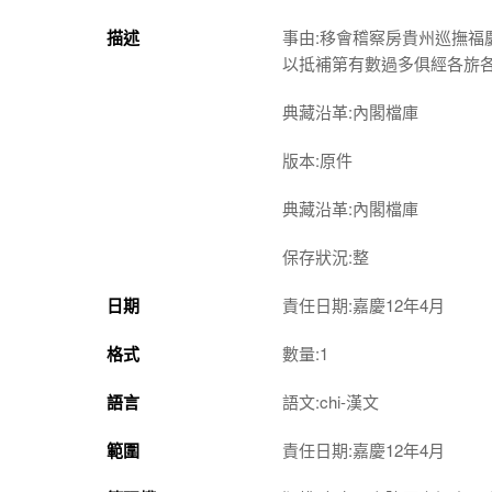
描述
事由:移會稽察房貴州巡撫
以抵補第有數過多俱經各旂
典藏沿革:內閣檔庫
版本:原件
典藏沿革:內閣檔庫
保存狀況:整
日期
責任日期:嘉慶12年4月
格式
數量:1
語言
語文:chi-漢文
範圍
責任日期:嘉慶12年4月