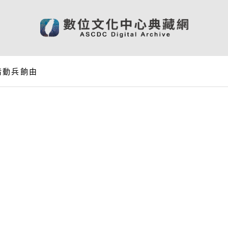
借動兵餉由