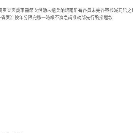
福慶奏查興義軍需節次借動未還兵餉銀兩雖有各員未完各案核減罰賠之
各省奏准按年分限完繳一時緩不濟急請准勅部先行酌撥還款