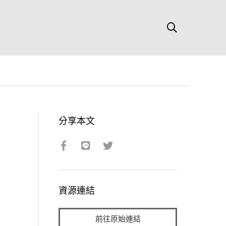
分享本文
資源連結
前往原始連結