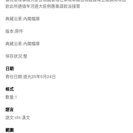
欽此所遺值年河道大臣例應奏請欽派接管
典藏沿革:內閣檔庫
版本:原件
典藏沿革:內閣檔庫
保存狀況:整
日期
責任日期:道光25年5月24日
格式
數量:1
語言
語文:chi-漢文
範圍