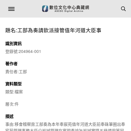
題名:工部為奏請欽派接管值年河道大臣事
識別資訊
登錄號:204964-001
著作者
責任者:工部
資料類型
類型:檔案
層次:件
描述
事由:移會稽察房工部奏為本年奉宸苑值年河道大臣前奉硃筆圈出奉
宸苑管理事務大臣公裕誠管理在案現奉諭旨裕誠實降五級調用等因