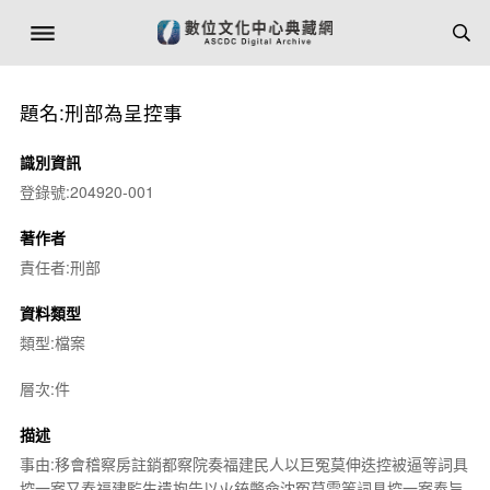
題名:刑部為呈控事
識別資訊
登錄號:204920-001
著作者
責任者:刑部
資料類型
類型:檔案
層次:件
描述
事由:移會稽察房註銷都察院奏福建民人以巨冤莫伸迭控被逼等詞具
控一案又奏福建監生遣抱告以火銃斃命沈冤莫雪等詞具控一案奉旨