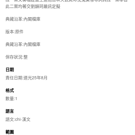
此二案均著交劉韻珂嚴訊定擬
典藏沿革:內閣檔庫
版本:原件
典藏沿革:內閣檔庫
保存狀況:整
日期
責任日期:道光25年8月
格式
數量:1
語言
語文:chi-漢文
範圍