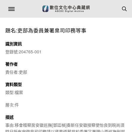
題名:吏部為委員兼署臬司印務等事
識別資訊
登錄號:204765-001
著作者
責任者:吏部
資料類型
類型:檔案
層次:件
描述
事由:移會稽察房安徽巡撫[鄧廷楨]奏新任安徽按察使怡良到皖尚須
時日所有安徽臬司印務請以廬鳳道蔡世松委署又署理山西巡撫刑部