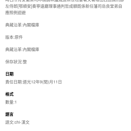
左侍郎[鄂順安]奏寧遠廳理事通判哲成額既係新任藩司岳良堂弟自
應照例迴避
典藏沿革:內閣檔庫
版本:原件
典藏沿革:內閣檔庫
保存狀況:整
日期
責任日期:道光12年9(閏)月11日
格式
數量:1
語言
語文:chi-漢文