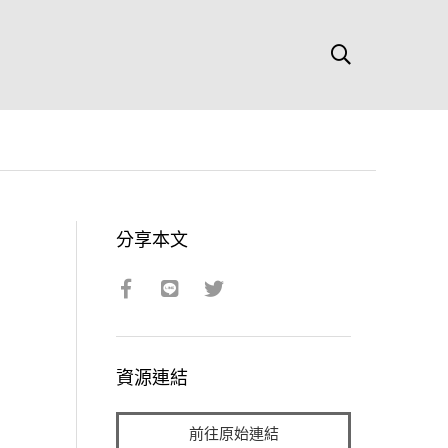
分享本文
資源連結
前往原始連結