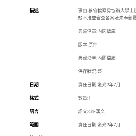
描述
事由:移會稽察房協辦大學
駁不准並咨查各案及未奉部
典藏沿革:內閣檔庫
版本:原件
典藏沿革:內閣檔庫
保存狀況:整
日期
責任日期:道光2年7月
格式
數量:1
語言
語文:chi-漢文
範圍
責任日期:道光2年7月