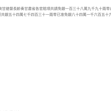
士陝甘總督長齡奏甘肅省各官賠項共請免銀一百三十八萬九千九十兩零
覆共銀五十四萬七千四百三十一兩零已准免銀八十四萬一千六百五十