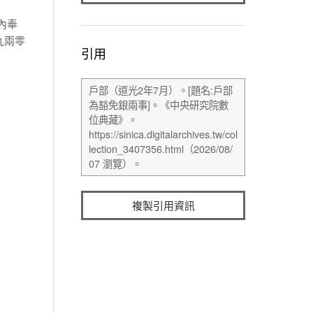
內奉
九兩零
引用
複製引用資訊