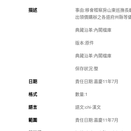
描述
事由:移會稽察房山東巡撫
出領價購辦之各道府州縣等
典藏沿革:內閣檔庫
版本:原件
典藏沿革:內閣檔庫
保存狀況:整
日期
責任日期:嘉慶11年7月
格式
數量:1
語言
語文:chi-漢文
範圍
責任日期:嘉慶11年7月