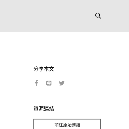
分享本文
資源連結
前往原始連結