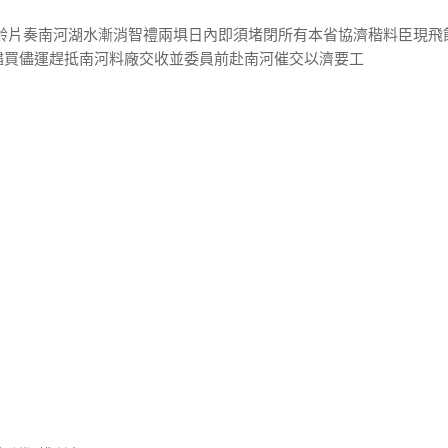
長齡片奏南河湖水漸消智禮兩埧日內即須堵閉所有本省協濟稭料臣現飛
儘買儘運趕抵南河料廠交收並委員前赴南河催交以濟要工