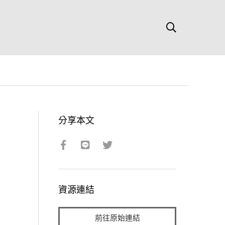
分享本文
資源連結
前往原始連結