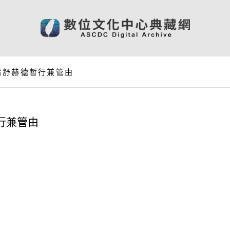
著舒赫德暫行兼管由
行兼管由