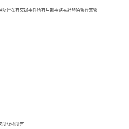
廉現隨行在有交辦事件所有戶部事務著舒赫德暫行兼管
究所版權所有