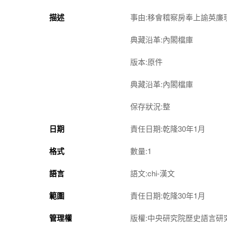
描述
事由:移會稽察房奉上諭英
典藏沿革:內閣檔庫
版本:原件
典藏沿革:內閣檔庫
保存狀況:整
日期
責任日期:乾隆30年1月
格式
數量:1
語言
語文:chi-漢文
範圍
責任日期:乾隆30年1月
管理權
版權:中央研究院歷史語言研