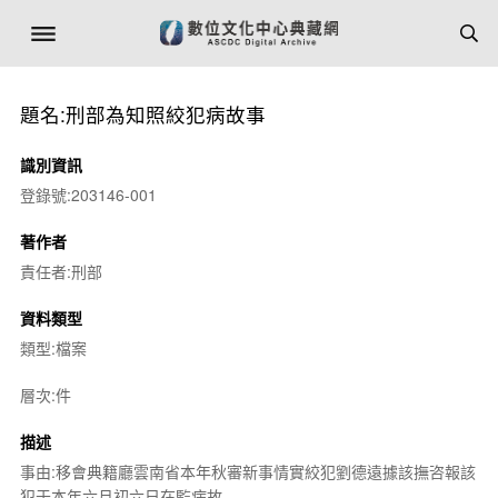
題名:刑部為知照絞犯病故事
識別資訊
登錄號:203146-001
著作者
責任者:刑部
資料類型
類型:檔案
層次:件
描述
事由:移會典籍廳雲南省本年秋審新事情實絞犯劉德遠據該撫咨報該
犯于本年六月初六日在監病故