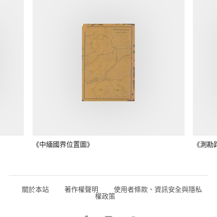
《中緬國界位置圖》
《測勘
關於本站
著作權聲明
使用者條款、資訊安全與隱私
權政策