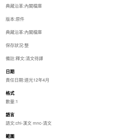
典藏沿革:內閣檔庫
版本:原件
典藏沿革:內閣檔庫
保存狀況:整
備註:釋文:清文待譯
日期
責任日期:道光12年4月
格式
數量:1
語言
語文:chi-漢文 mnc-清文
範圍