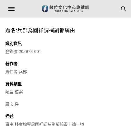
題名:兵部為國祥調補副都統由
識別資訊
登錄號:202973-001
著作者
責任者:兵部
資料類型
類型:檔案
層次:件
描述
事由:移會稽察房國祥調補副都統奉上諭一道