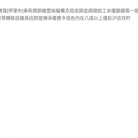
總督[伊里布]奏新開銅廠豐裕擬備京局底銅並請撥給工本運腳銀兩一
督等轉飭該廠員迅即提煉淨盡務令成色均在八成以上運赴沪店存貯