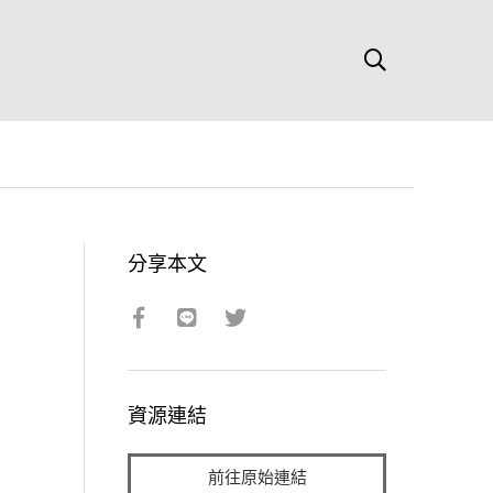
分享本文
資源連結
前往原始連結