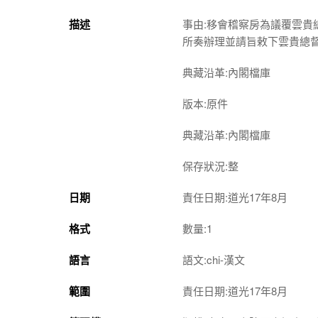
描述
事由:移會稽察房為議覆雲貴
所奏辦理並請旨敕下雲貴總
典藏沿革:內閣檔庫
版本:原件
典藏沿革:內閣檔庫
保存狀況:整
日期
責任日期:道光17年8月
格式
數量:1
語言
語文:chi-漢文
範圍
責任日期:道光17年8月