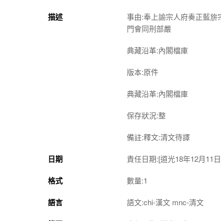
描述
事由:奉上諭宗人府奏正藍旂
門會同刑部嚴
典藏沿革:內閣檔庫
版本:原件
典藏沿革:內閣檔庫
保存狀況:整
備註:釋文:清文待譯
日期
責任日期:[道光18年12月11日
格式
數量:1
語言
語文:chi-漢文 mnc-清文