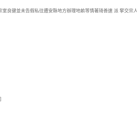
宗室良徤並未告假私往遷安縣地方辦理地畝等情著琦善速 派 拏交宗
]