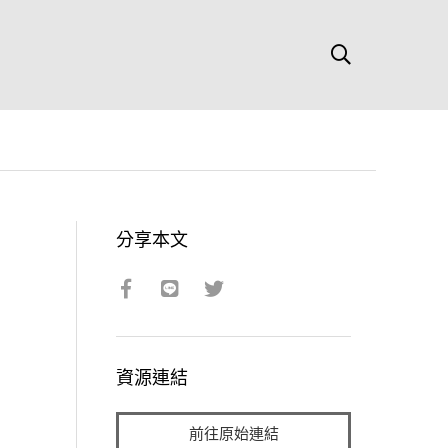
分享本文
資源連結
前往原始連結