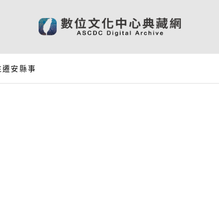
往遷安縣事