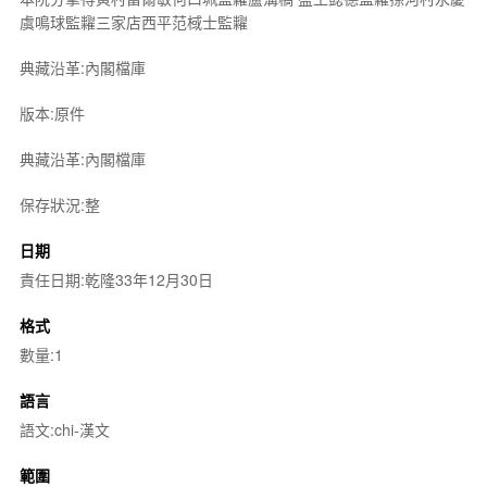
虞鳴球監糶三家店西平范棫士監糶
典藏沿革:內閣檔庫
版本:原件
典藏沿革:內閣檔庫
保存狀況:整
日期
責任日期:乾隆33年12月30日
格式
數量:1
語言
語文:chi-漢文
範圍