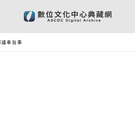
部議奉旨事