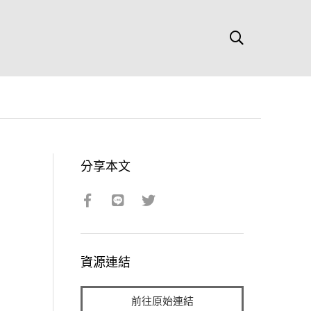
分享本文
資源連結
前往原始連結