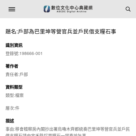
題名:戶部為巴里坤等營官兵並戶民借支糧石事
識別資訊
登錄號:198666-001
著作者
責任者:戶部
資料類型
類型:檔案
層次:件
描述
事由:移會稽察房內閣抄出署烏嚕木齊都統奏巴里坤等營官兵並戶民
借支糧石請由宜禾縣採買糧石一摺奉諭旨事