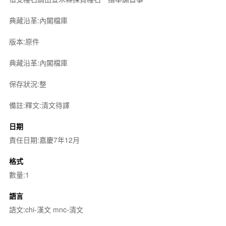
典藏沿革:內閣檔庫
版本:原件
典藏沿革:內閣檔庫
保存狀況:整
備註:釋文:清文待譯
日期
責任日期:嘉慶7年12月
格式
數量:1
語言
語文:chi-漢文 mnc-清文