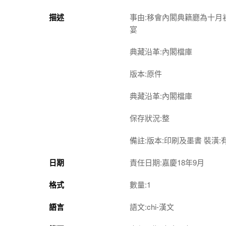
描述
事由:移會內閣典籍廳為十
宴
典藏沿革:內閣檔庫
版本:原件
典藏沿革:內閣檔庫
保存狀況:整
備註:版本:印刷及墨書 裝潢:
日期
責任日期:嘉慶18年9月
格式
數量:1
語言
語文:chi-漢文