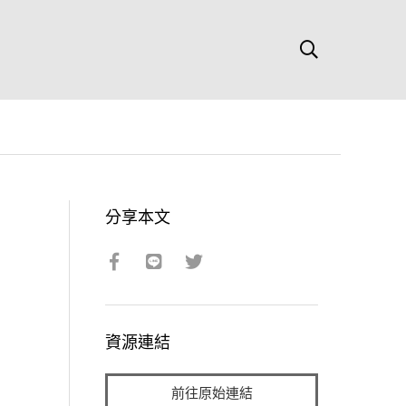
分享本文
資源連結
前往原始連結