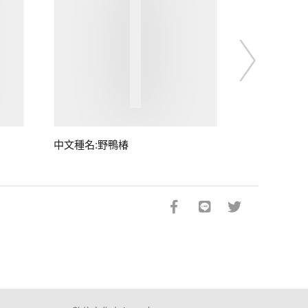
中文種名:野鴨椿