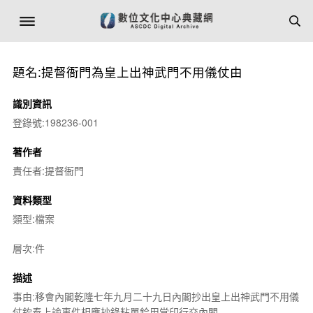
題名:提督衙門為皇上出神武門不用儀仗由
識別資訊
登錄號:198236-001
著作者
責任者:提督衙門
資料類型
類型:檔案
層次:件
描述
事由:移會內閣乾隆七年九月二十九日內閣抄出皇上出神武門不用儀
仗欽奉上諭事件相應抄錄粘單鈐用堂印行交內閣