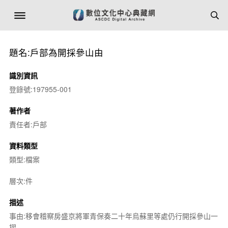
題名:戶部為開採參山由
識別資訊
登錄號:197955-001
著作者
責任者:戶部
資料類型
類型:檔案
層次:件
描述
事由:移會稽察房盛京將軍青保奏二十年烏蘇里等處仍行開採參山一
摺