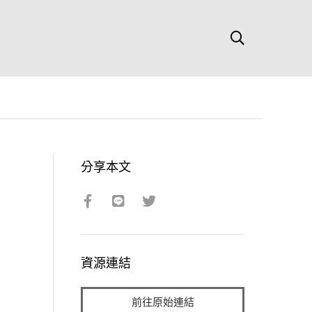
分享本文
資源連結
前往原始連結