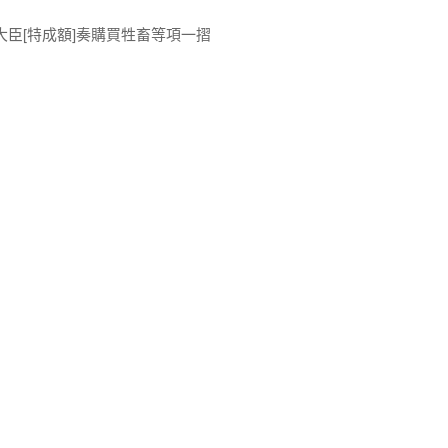
大臣[特成額]奏購買牲畜等項一摺