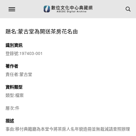
題名:蒙古堂為開送茶房花名由
識別資訊
登錄號:197403-001
著作者
責任者:蒙古堂
資料類型
類型:檔案
層次:件
描述
事由:移付典籍廳為本堂今將茶房人名年貌造冊並無裁減請查照辦理