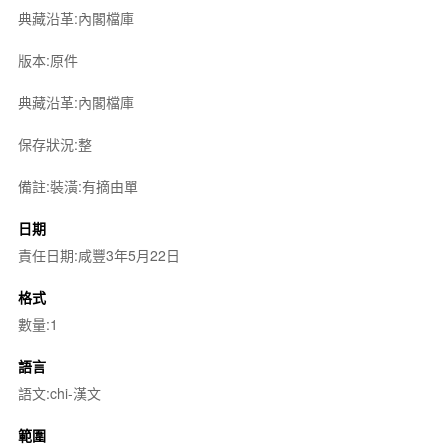
典藏沿革:內閣檔庫
版本:原件
典藏沿革:內閣檔庫
保存狀況:整
備註:裝潢:有摘由單
日期
責任日期:咸豐3年5月22日
格式
數量:1
語言
語文:chi-漢文
範圍