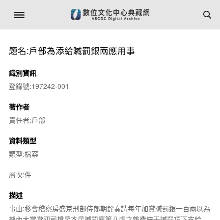
題名:戶部為添給贓罰銀兩應用事
識別資訊
登錄號:197242-001
著作者
責任者:戶部
資料類型
類型:檔案
層次:件
描述
事由:移會稽察房盛京刑部侍郎朝銓奏請每年加賞贓罰銀一百兩以為
部內大當堂四司檔房本房贓罰庫等八處之雜費統于贓罰項下支給