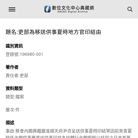
題名:吏部為移送供事夏時地方官印結由
識別資訊
登錄號:196980-001
著作者
責任者:吏部
資料類型
類型:檔案
層次:件
描述
事由:移會內閣典籍廳准順天府尹咨呈送供事夏時印結等因前來查夏
時係內閣供事應將該供事印甘各結轉行內閣照例以結到之日准其著