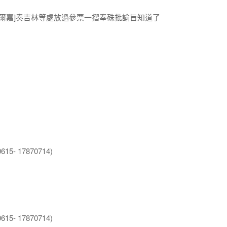
都爾嘉]奏吉林等處放過參票一摺奉硃批諭旨知道了
5- 17870714)
5- 17870714)