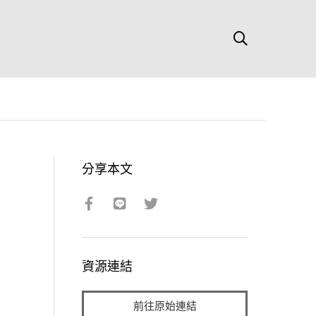
分享本文
資源連結
前往原始連結