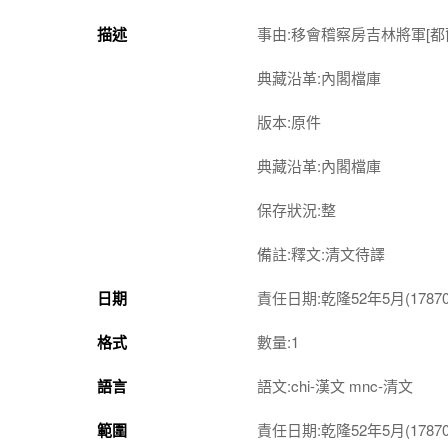
描述
事由:移會稽察房吉林將軍[
典藏沿革:內閣檔庫
版本:原件
典藏沿革:內閣檔庫
保存狀況:整
備註:釋文:清文待譯
日期
責任日期:乾隆52年5月(1787061
格式
數量:1
語言
語文:chi-漢文 mnc-清文
範圍
責任日期:乾隆52年5月(1787061