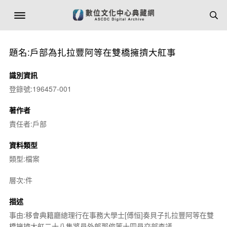
題名:戶部為扎拉豐阿等在雙橋擁擠大舡事
識別資訊
登錄號:196457-001
著作者
責任者:戶部
資料類型
類型:檔案
層次:件
描述
事由:移會典籍廳總理行在事務大學士[傅恒]奏貝子扎拉豐阿等在雙
橋擁擠大舡二十八隻將員外郎那俊等十四員交部查議