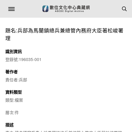
題名:兵部為馬蘭鎮總兵兼總管內務府大臣著松峻署
理
識別資訊
登錄號:196035-001
著作者
責任者:兵部
資料類型
類型:檔案
層次:件
描述