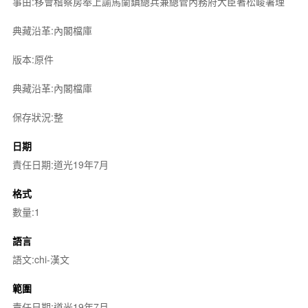
事由:移會稽察房奉上諭馬蘭鎮總兵兼總管內務府大臣著松峻署理
典藏沿革:內閣檔庫
版本:原件
典藏沿革:內閣檔庫
保存狀況:整
日期
責任日期:道光19年7月
格式
數量:1
語言
語文:chi-漢文
範圍
責任日期:道光19年7月