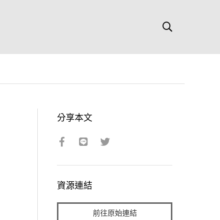
分享本文
資源連結
前往原始連結