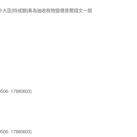
什大臣[特成額]奏為抽收稅物變價普爾錢文一摺
6- 17880603)
6- 17880603)