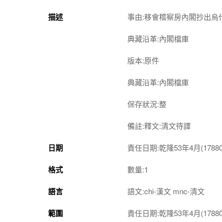
描述
事由:移會稽察房內閣抄出烏
典藏沿革:內閣檔庫
版本:原件
典藏沿革:內閣檔庫
保存狀況:整
備註:釋文:清文待譯
日期
責任日期:乾隆53年4月(1788050
格式
數量:1
語言
語文:chi-漢文 mnc-清文
範圍
責任日期:乾隆53年4月(1788050